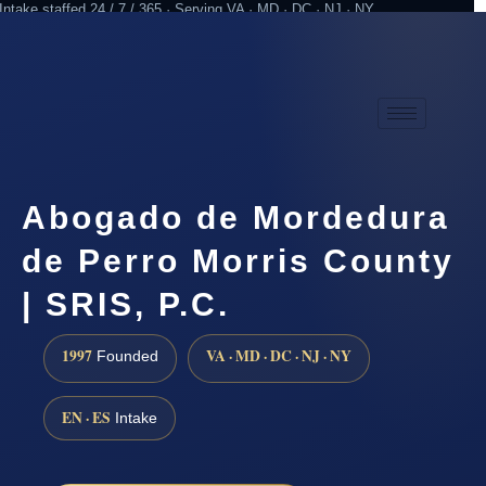
Intake staffed 24 / 7 / 365 · Serving VA · MD · DC · NJ · NY
Practicing since 1997
Attorney advertising
Abogado de Mordedura
de Perro Morris County
| SRIS, P.C.
1997
VA · MD · DC · NJ · NY
Founded
EN · ES
Intake