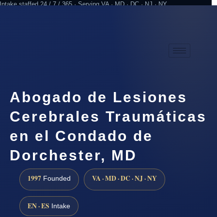
Intake staffed 24 / 7 / 365 · Serving VA · MD · DC · NJ · NY
Practicing since 1997
Attorney advertising
Abogado de Lesiones
Cerebrales Traumáticas
en el Condado de
Dorchester, MD
1997
VA · MD · DC · NJ · NY
Founded
EN · ES
Intake