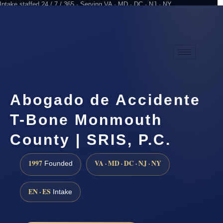
Intake staffed 24 / 7 / 365 · Serving VA · MD · DC · NJ · NY
Practicing since 1997
Attorney advertising
Abogado de Accidente
T-Bone Monmouth
County | SRIS, P.C.
1997
VA · MD · DC · NJ · NY
Founded
EN · ES
Intake